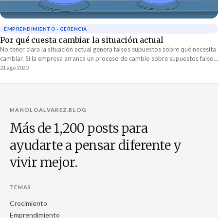
EMPRENDIMIENTO · GERENCIA
Por qué cuesta cambiar la situación actual
No tener clara la situación actual genera falsos supuestos sobre qué necesita
cambiar. Si la empresa arranca un proceso de cambio sobre supuestos falsos
acerca de su situación actual, estará trabajando en cambios que no darán los
21 ago 2020
resultados deseados.
MANOLOALVAREZ.BLOG
Más de 1,200 posts para
ayudarte a pensar diferente y
vivir mejor.
TEMAS
Crecimiento
Emprendimiento