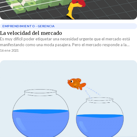
EMPRENDIMIENTO · GERENCIA
La velocidad del mercado
Es muy difícil poder etiquetar una necesidad urgente que el mercado está
manifestando como una moda pasajera. Pero el mercado responde a la
condiciones que se están dando en un momento dado y en este preciso
16 ene 2021
momento el mundo cambia minuto a minuto.