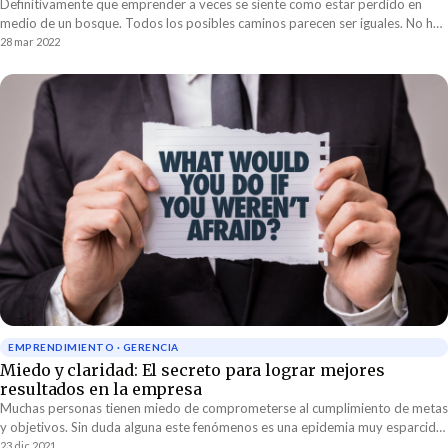
Definitivamente que emprender a veces se siente como estar perdido en
medio de un bosque. Todos los posibles caminos parecen ser iguales. No hay
una ruta clara que lleve hacia la salida. La luz es escasa y no se puede ver
28 mar 2022
nada más allá de lo que se encuentra unos cuantos metros enfrente. Hay días
en que simplemente no se sabe qué hacer.
EMPRENDIMIENTO · GERENCIA
Miedo y claridad: El secreto para lograr mejores
resultados en la empresa
Muchas personas tienen miedo de comprometerse al cumplimiento de metas
y objetivos. Sin duda alguna este fenómenos es una epidemia muy esparcida
en el mundo empresarial. El resultado: metas muy ambiguas y una falta de
23 dic 2021