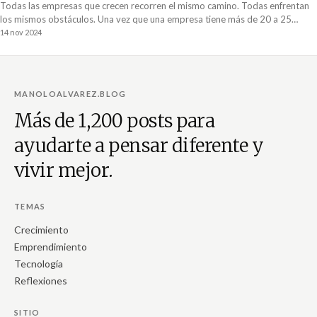
Todas las empresas que crecen recorren el mismo camino. Todas enfrentan
los mismos obstáculos. Una vez que una empresa tiene más de 20 a 25
colaboradores es momento de establecer un sistema gerencial. De lo
14 nov 2024
contrario, la operación se saldrá de control. Acá hay 5 recomendaciones de
cómo empezar. ????
MANOLOALVAREZ.BLOG
Más de 1,200 posts para
ayudarte a pensar diferente y
vivir mejor.
TEMAS
Crecimiento
Emprendimiento
Tecnología
Reflexiones
SITIO