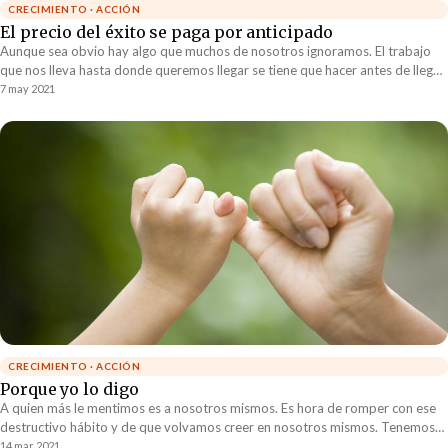
CRECIMIENTO · ACCIÓN
El precio del éxito se paga por anticipado
Aunque sea obvio hay algo que muchos de nosotros ignoramos. El trabajo
que nos lleva hasta donde queremos llegar se tiene que hacer antes de llegar.
Es decir, el precio del éxito se paga por anticipado.
7 may 2021
CRECIMIENTO · ACCIÓN
Porque yo lo digo
A quien más le mentimos es a nosotros mismos. Es hora de romper con ese
destructivo hábito y de que volvamos creer en nosotros mismos. Tenemos
que recuperar la honorabilidad de sostener nuestra palabra interna.
14 mar 2021