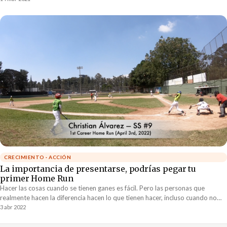
CRECIMIENTO · ACCIÓN
La importancia de presentarse, podrías pegar tu
primer Home Run
Hacer las cosas cuando se tienen ganes es fácil. Pero las personas que
realmente hacen la diferencia hacen lo que tienen hacer, incluso cuando no
tienen las ganas de hacerlo. La valentía de decir “presente” incluso cuando es
3 abr 2022
incómodo es lo que mueve al mundo hacia adelante.