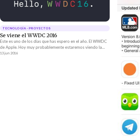
TECNOLOGÍA · PROYECTOS
Se viene el WWDC 2016
Este es uno de los días que has espero en el año. El WWDC
de Apple. Hoy muy probablemente estaremos viendo la
primer versión del IOS 10 y del Mac OS 10.12....
13 jun 2016