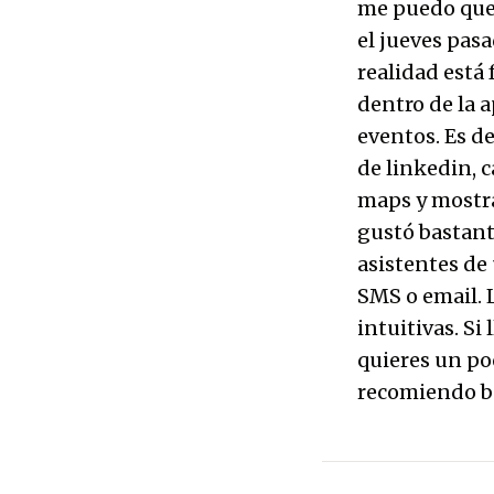
me puedo quej
el jueves pa
realidad está
dentro de la a
eventos. Es de
de linkedin, c
maps y mostra
gustó bastante
asistentes de
SMS o email. 
intuitivas. S
quieres un po
recomiendo ba