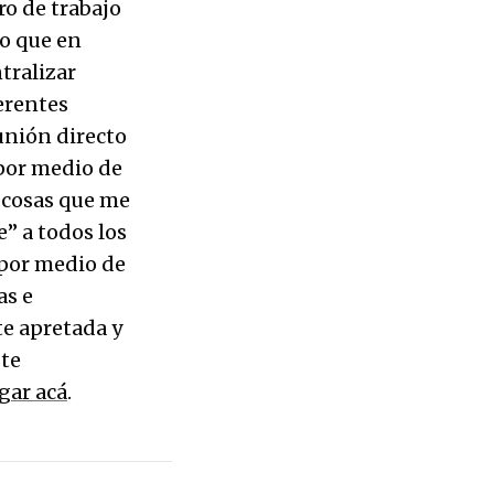
o de trabajo
to que en
tralizar
ferentes
eunión directo
 por medio de
 cosas que me
e” a todos los
 por medio de
as e
te apretada y
 te
gar acá
.