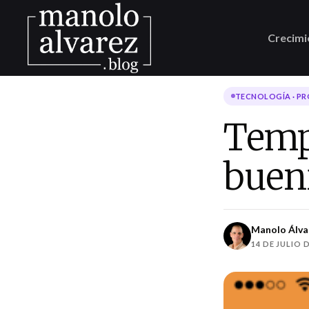
Crecimi
TECNOLOGÍA · P
Temp
buení
Manolo Álva
14 DE JULIO D