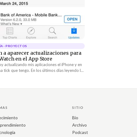
A · PROYECTOS
 a aparecer actualizaciones para
 Watch en el App Store
y actualizando mis aplicaciones el iPhone y en
na tick que tengo. En los últimos días leyendo las
s de que ha cambiado en...
MAS
SITIO
ecimiento
Bio
prendimiento
Archivo
cnología
Podcast