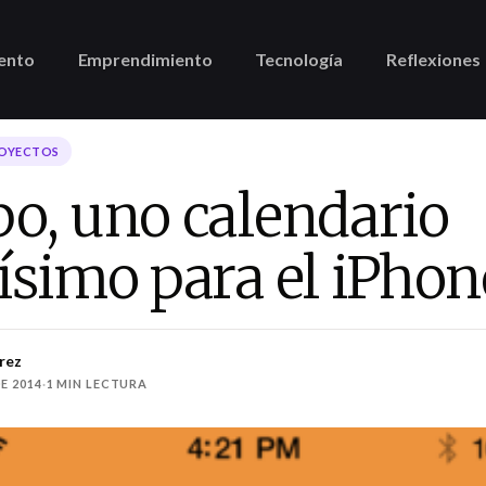
ento
Emprendimiento
Tecnología
Reflexiones
ROYECTOS
o, uno calendario
simo para el iPhon
rez
E 2014
·
1 MIN LECTURA