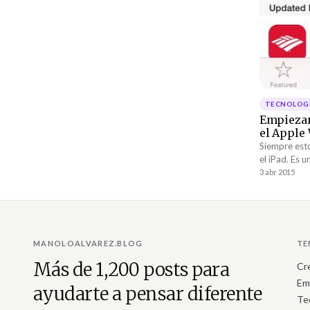
TECNOLOGÍ
Empiezan
el Apple
Siempre esto
el iPad. Es u
descripcione
3 abr 2015
MANOLOALVAREZ.BLOG
TE
Más de 1,200 posts para
Cr
Em
ayudarte a pensar diferente
Te