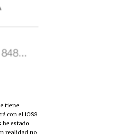
e tiene
rá con el iOS8
s he estado
En realidad no