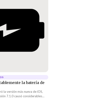
TOS
otablemente la batería de
ró la versión más nueva de iOS,
ersión 7.1.0 causó considerables
 la batería a...