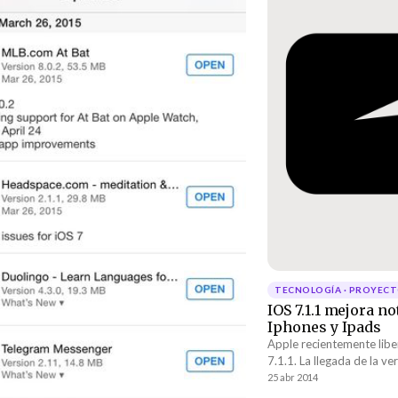
TECNOLOGÍA · PROYEC
IOS 7.1.1 mejora n
Iphones y Ipads
Apple recientemente libe
7.1.1. La llegada de la v
bajas en el rendimiento de
25 abr 2014